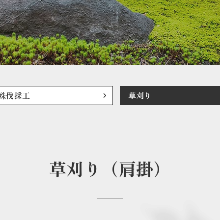
殊伐採工
草刈り
草刈り（肩掛）